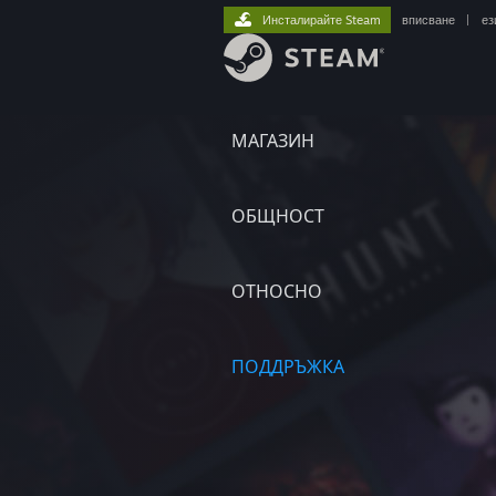
Инсталирайте Steam
вписване
|
ез
МАГАЗИН
ОБЩНОСТ
ОТНОСНО
ПОДДРЪЖКА