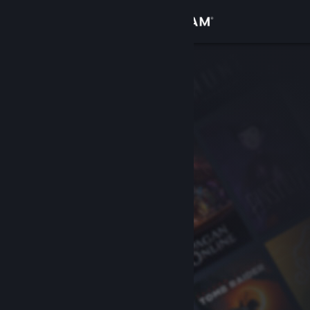
Вписване
Магазин
Общност
Относно
Поддръжка
Смяна на езика
Сдобийте се с мобилното Steam приложение
Преглед на сайта за настолни компютри