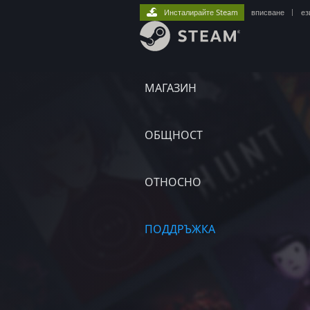
Инсталирайте Steam
вписване
|
ез
МАГАЗИН
ОБЩНОСТ
ОТНОСНО
ПОДДРЪЖКА