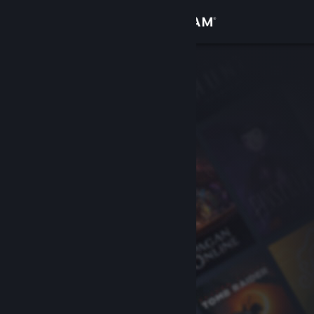
Вписване
Магазин
Общност
Относно
Поддръжка
Смяна на езика
Сдобийте се с мобилното Steam приложение
Преглед на сайта за настолни компютри