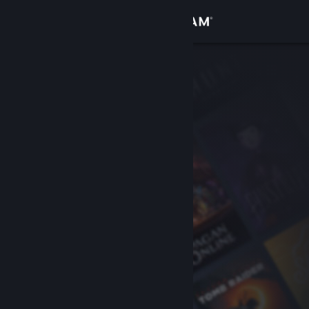
Вписване
Магазин
Общност
Относно
Поддръжка
Смяна на езика
Сдобийте се с мобилното Steam приложение
Преглед на сайта за настолни компютри