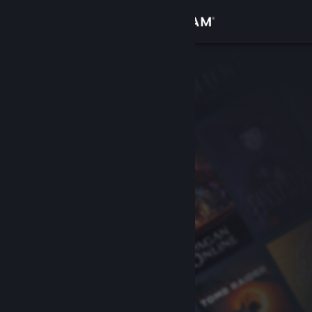
Вписване
Магазин
Общност
Относно
Поддръжка
Смяна на езика
Сдобийте се с мобилното Steam приложение
Преглед на сайта за настолни компютри