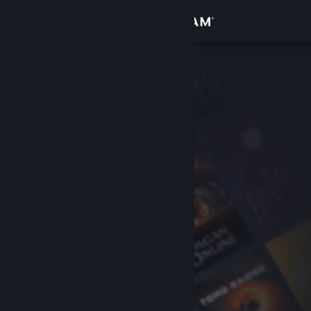
Вписване
Магазин
Общност
Относно
Поддръжка
Смяна на езика
Сдобийте се с мобилното Steam приложение
Преглед на сайта за настолни компютри