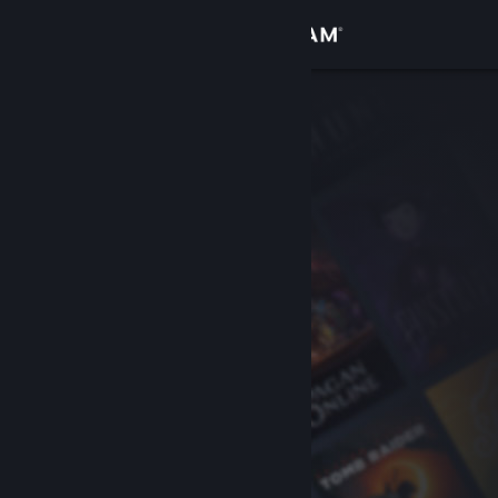
Вписване
Магазин
Общност
Относно
Поддръжка
Смяна на езика
Сдобийте се с мобилното Steam приложение
Преглед на сайта за настолни компютри