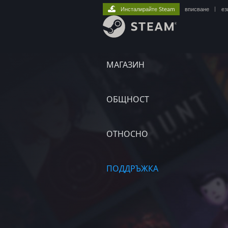
Инсталирайте Steam
вписване
|
ез
МАГАЗИН
ОБЩНОСТ
ОТНОСНО
ПОДДРЪЖКА