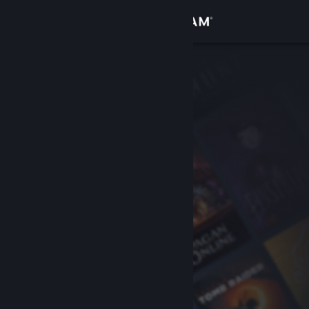
Вписване
Магазин
Общност
Относно
Поддръжка
Смяна на езика
Сдобийте се с мобилното Steam приложение
Преглед на сайта за настолни компютри