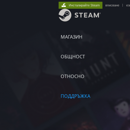
Инсталирайте Steam
вписване
|
ез
МАГАЗИН
ОБЩНОСТ
ОТНОСНО
ПОДДРЪЖКА