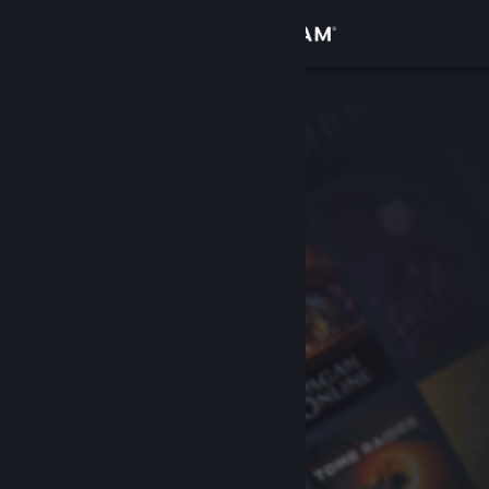
Вписване
Магазин
Общност
Относно
Поддръжка
Смяна на езика
Сдобийте се с мобилното Steam приложение
Преглед на сайта за настолни компютри