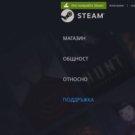
Инсталирайте Steam
вписване
|
ез
МАГАЗИН
ОБЩНОСТ
ОТНОСНО
ПОДДРЪЖКА