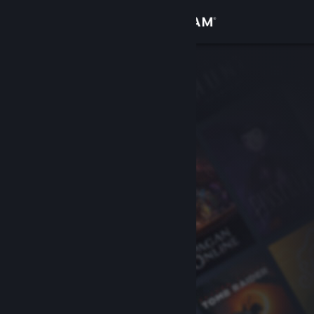
Вписване
Магазин
Общност
Относно
Поддръжка
Смяна на езика
Сдобийте се с мобилното Steam приложение
Преглед на сайта за настолни компютри