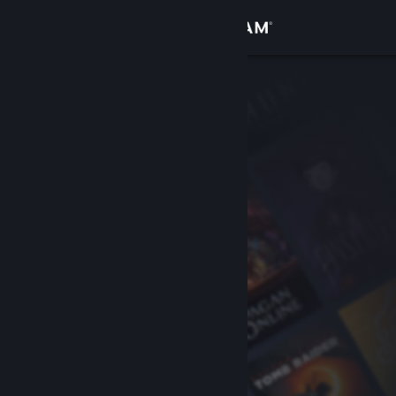
Вписване
Магазин
Общност
Относно
Поддръжка
Смяна на езика
Сдобийте се с мобилното Steam приложение
Преглед на сайта за настолни компютри