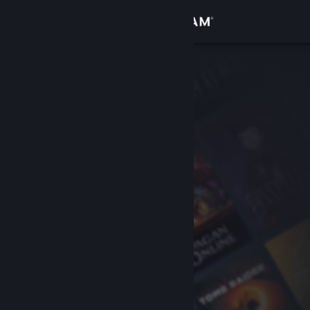
Вписване
Магазин
Общност
Относно
Поддръжка
Смяна на езика
Сдобийте се с мобилното Steam приложение
Преглед на сайта за настолни компютри