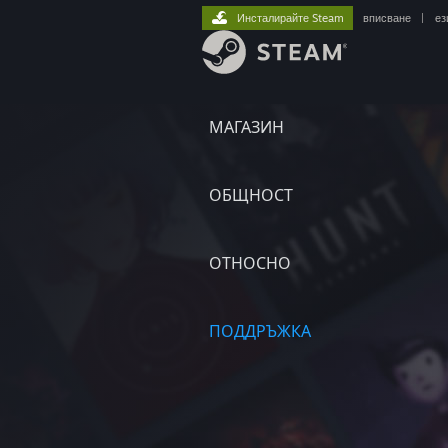
Инсталирайте Steam
вписване
|
ез
МАГАЗИН
ОБЩНОСТ
ОТНОСНО
ПОДДРЪЖКА