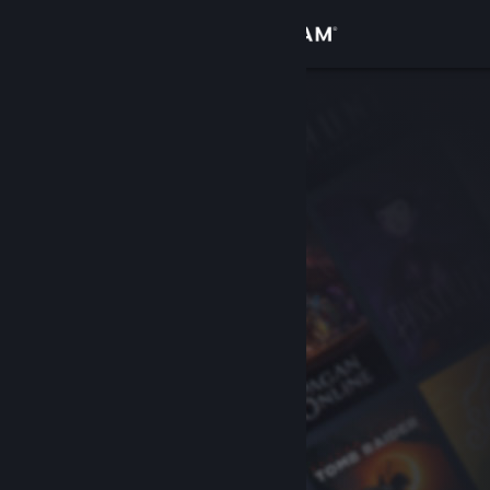
Вписване
Магазин
Общност
Относно
Поддръжка
Смяна на езика
Сдобийте се с мобилното Steam приложение
Преглед на сайта за настолни компютри