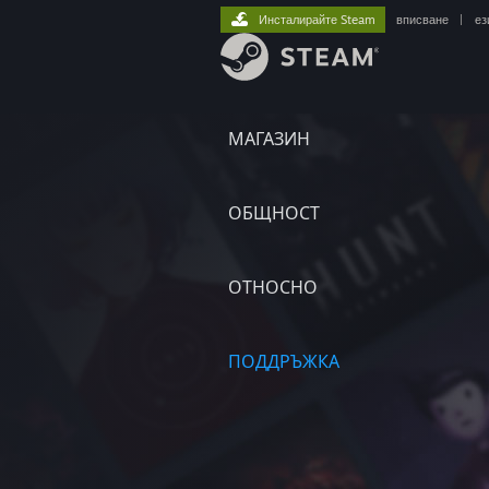
Инсталирайте Steam
вписване
|
ез
МАГАЗИН
ОБЩНОСТ
ОТНОСНО
ПОДДРЪЖКА