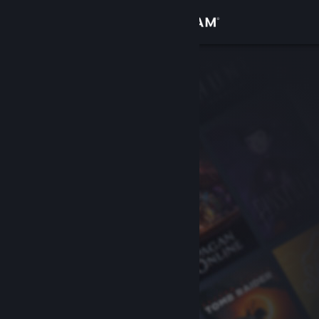
Вписване
Магазин
Общност
Относно
Поддръжка
Смяна на езика
Сдобийте се с мобилното Steam приложение
Преглед на сайта за настолни компютри