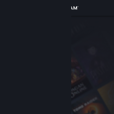
Вписване
Магазин
Общност
Относно
Поддръжка
Смяна на езика
Сдобийте се с мобилното Steam приложение
Преглед на сайта за настолни компютри