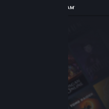
Вписване
Магазин
Общност
Относно
Поддръжка
Смяна на езика
Сдобийте се с мобилното Steam приложение
Преглед на сайта за настолни компютри