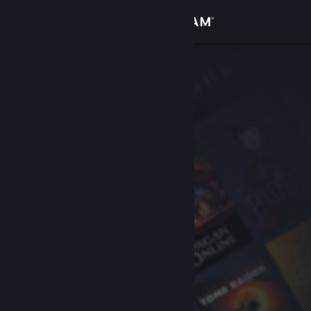
Вписване
Магазин
Общност
Относно
Поддръжка
Смяна на езика
Сдобийте се с мобилното Steam приложение
Преглед на сайта за настолни компютри