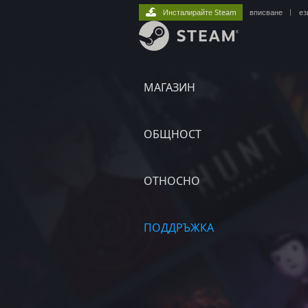
Инсталирайте Steam
вписване
|
ез
МАГАЗИН
ОБЩНОСТ
ОТНОСНО
ПОДДРЪЖКА