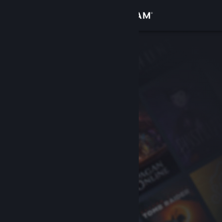
Вписване
Магазин
Общност
Относно
Поддръжка
Смяна на езика
Сдобийте се с мобилното Steam приложение
Преглед на сайта за настолни компютри