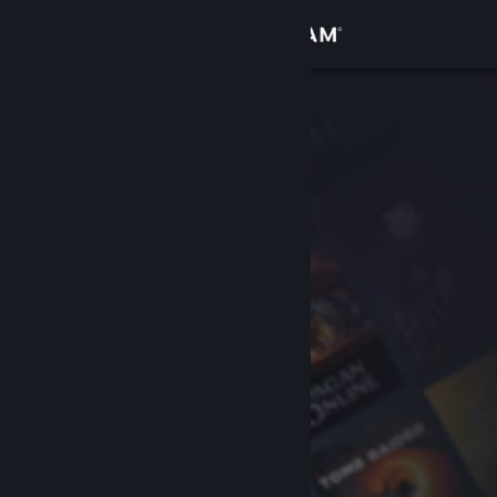
Вписване
Магазин
Общност
Относно
Поддръжка
Смяна на езика
Сдобийте се с мобилното Steam приложение
Преглед на сайта за настолни компютри