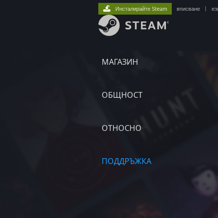
Инсталирайте Steam
вписване
|
ез
МАГАЗИН
ОБЩНОСТ
ОТНОСНО
ПОДДРЪЖКА