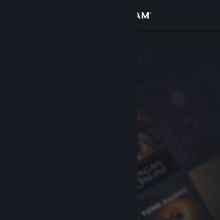
Вписване
Магазин
Общност
Относно
Поддръжка
Смяна на езика
Сдобийте се с мобилното Steam приложение
Преглед на сайта за настолни компютри