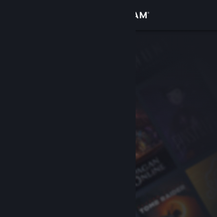
Вписване
Магазин
Общност
Относно
Поддръжка
Смяна на езика
Сдобийте се с мобилното Steam приложение
Преглед на сайта за настолни компютри