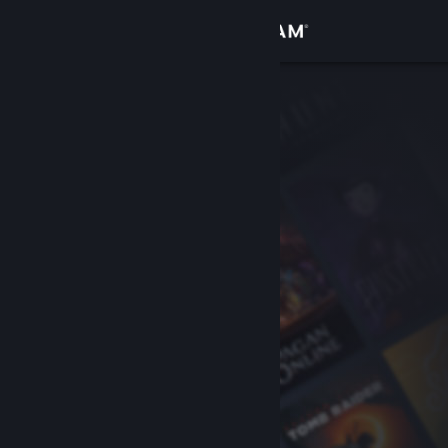
Вписване
Магазин
Общност
Относно
Поддръжка
Смяна на езика
Сдобийте се с мобилното Steam приложение
Преглед на сайта за настолни компютри