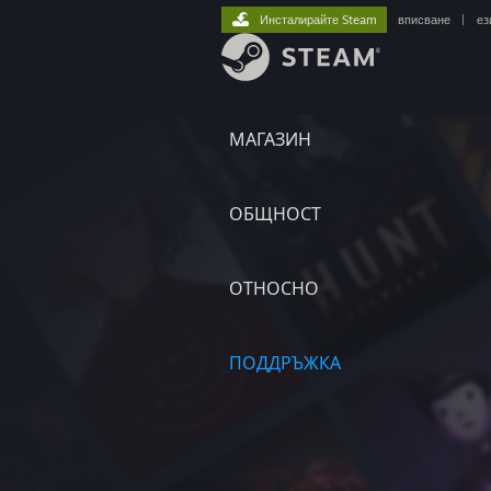
Инсталирайте Steam
вписване
|
ез
МАГАЗИН
ОБЩНОСТ
ОТНОСНО
ПОДДРЪЖКА