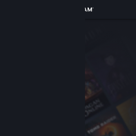
Вписване
Магазин
Общност
Относно
Поддръжка
Смяна на езика
Сдобийте се с мобилното Steam приложение
Преглед на сайта за настолни компютри