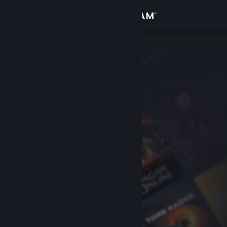
Вписване
Магазин
Общност
Относно
Поддръжка
Смяна на езика
Сдобийте се с мобилното Steam приложение
Преглед на сайта за настолни компютри