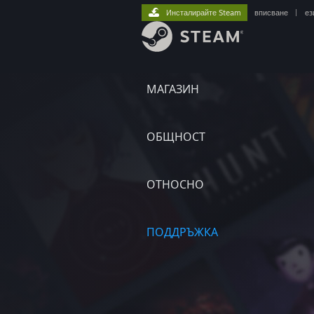
Инсталирайте Steam
вписване
|
ез
МАГАЗИН
ОБЩНОСТ
ОТНОСНО
ПОДДРЪЖКА