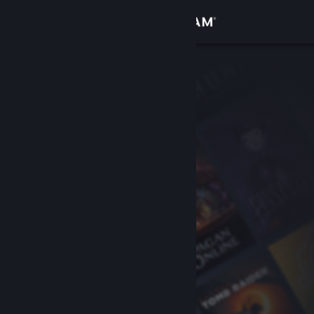
Вписване
Магазин
Общност
Относно
Поддръжка
Смяна на езика
Сдобийте се с мобилното Steam приложение
Преглед на сайта за настолни компютри