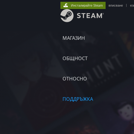
Инсталирайте Steam
вписване
|
ез
МАГАЗИН
ОБЩНОСТ
ОТНОСНО
ПОДДРЪЖКА