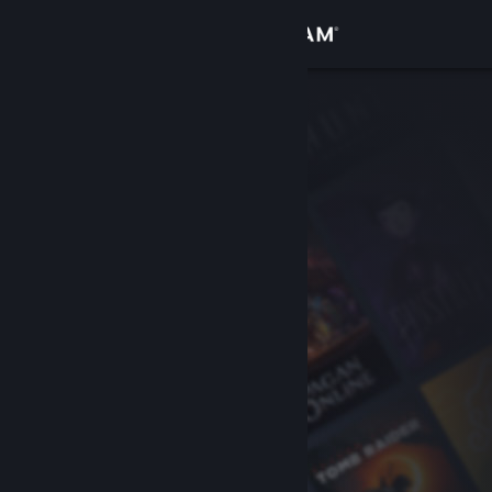
Вписване
Магазин
Общност
Относно
Поддръжка
Смяна на езика
Сдобийте се с мобилното Steam приложение
Преглед на сайта за настолни компютри