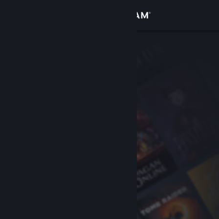
Вписване
Магазин
Общност
Относно
Поддръжка
Смяна на езика
Сдобийте се с мобилното Steam приложение
Преглед на сайта за настолни компютри