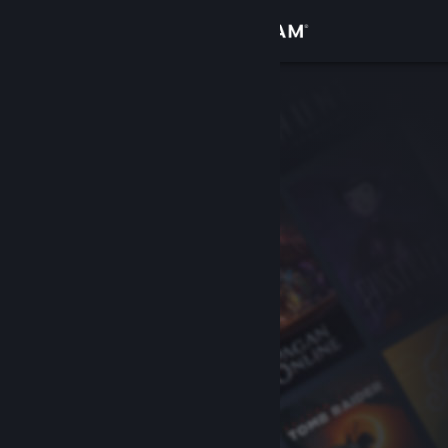
Вписване
Магазин
Общност
Относно
Поддръжка
Смяна на езика
Сдобийте се с мобилното Steam приложение
Преглед на сайта за настолни компютри