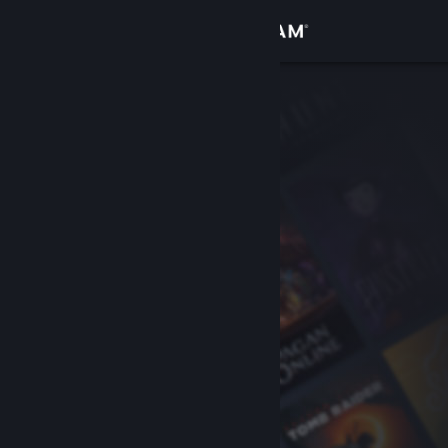
Вписване
Магазин
Общност
Относно
Поддръжка
Смяна на езика
Сдобийте се с мобилното Steam приложение
Преглед на сайта за настолни компютри