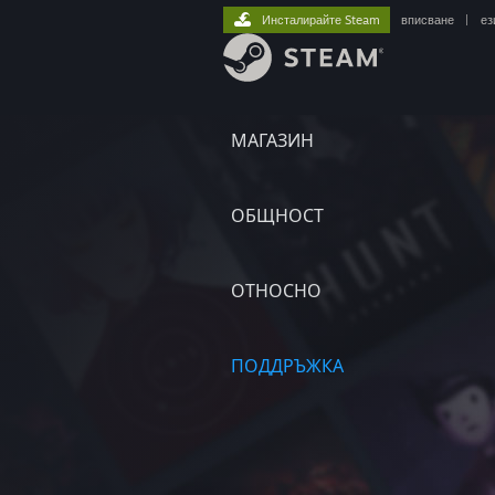
Инсталирайте Steam
вписване
|
ез
МАГАЗИН
ОБЩНОСТ
ОТНОСНО
ПОДДРЪЖКА