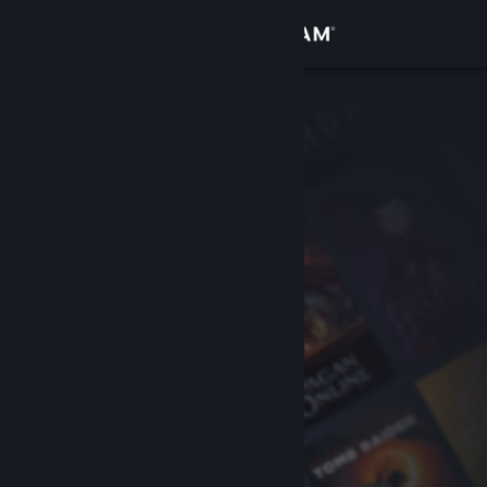
Вписване
Магазин
Общност
Относно
Поддръжка
Смяна на езика
Сдобийте се с мобилното Steam приложение
Преглед на сайта за настолни компютри