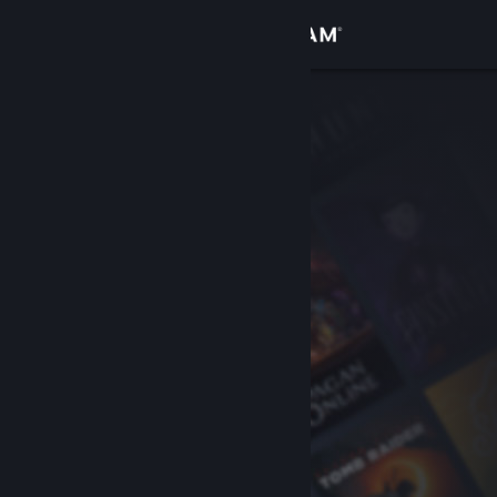
Вписване
Магазин
Общност
Относно
Поддръжка
Смяна на езика
Сдобийте се с мобилното Steam приложение
Преглед на сайта за настолни компютри