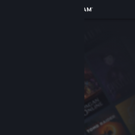
Вписване
Магазин
Общност
Относно
Поддръжка
Смяна на езика
Сдобийте се с мобилното Steam приложение
Преглед на сайта за настолни компютри