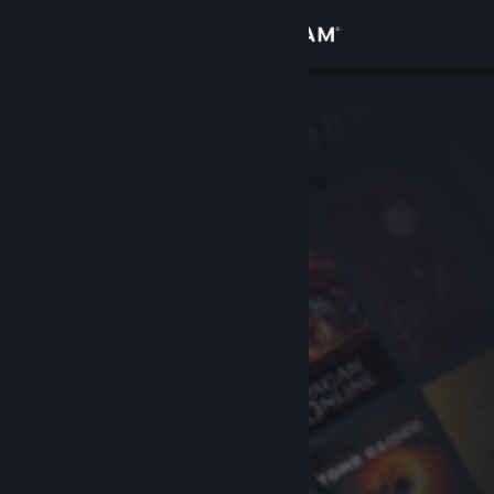
Вписване
Магазин
Общност
Относно
Поддръжка
Смяна на езика
Сдобийте се с мобилното Steam приложение
Преглед на сайта за настолни компютри