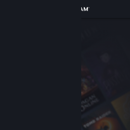
Вписване
Магазин
Общност
Относно
Поддръжка
Смяна на езика
Сдобийте се с мобилното Steam приложение
Преглед на сайта за настолни компютри