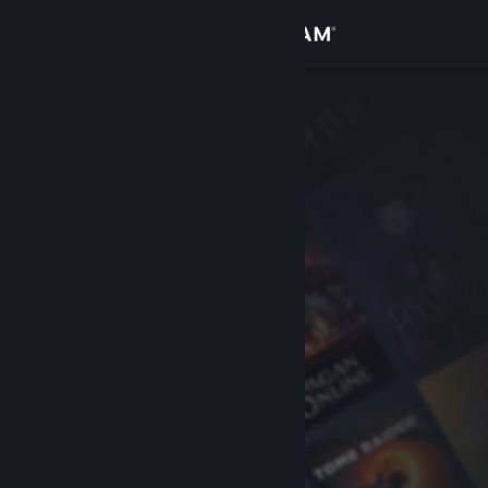
Вписване
Магазин
Общност
Относно
Поддръжка
Смяна на езика
Сдобийте се с мобилното Steam приложение
Преглед на сайта за настолни компютри