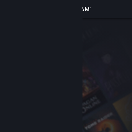
Вписване
Магазин
Общност
Относно
Поддръжка
Смяна на езика
Сдобийте се с мобилното Steam приложение
Преглед на сайта за настолни компютри