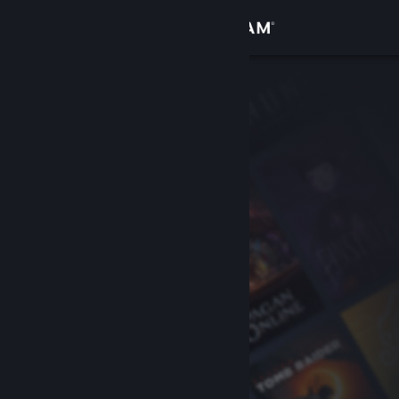
Вписване
Магазин
Общност
Относно
Поддръжка
Смяна на езика
Сдобийте се с мобилното Steam приложение
Преглед на сайта за настолни компютри