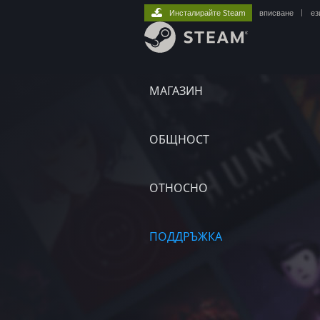
Инсталирайте Steam
вписване
|
ез
МАГАЗИН
ОБЩНОСТ
ОТНОСНО
ПОДДРЪЖКА